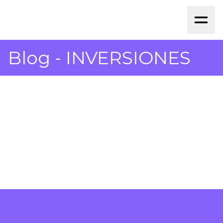
Blog -
INVERSIONES
2 de febrero de 2025
La Importancia del Ahorro: Primer
Paso hacia la Libertad Financiera
Leer más